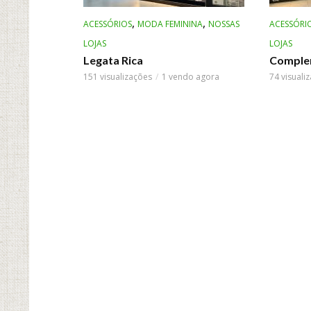
,
,
ACESSÓRIOS
MODA FEMININA
NOSSAS
ACESSÓRI
LOJAS
LOJAS
Legata Rica
Comple
151 visualizações
1 vendo agora
74 visuali