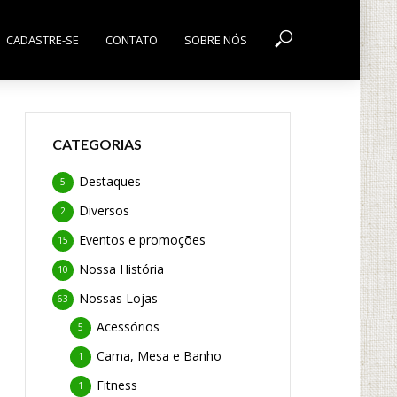
CADASTRE-SE
CONTATO
SOBRE NÓS
CATEGORIAS
Destaques
5
Diversos
2
Eventos e promoções
15
Nossa História
10
Nossas Lojas
63
Acessórios
5
Cama, Mesa e Banho
1
Fitness
1