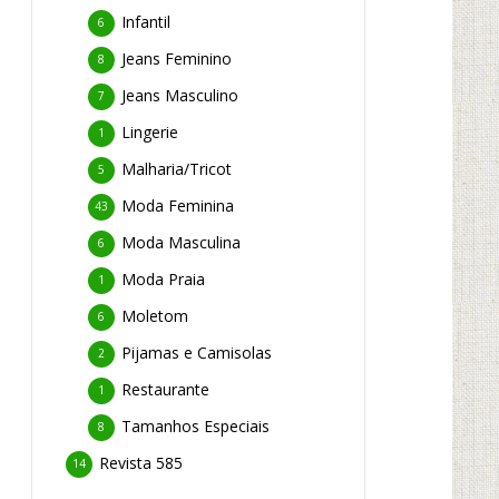
Infantil
6
Jeans Feminino
8
Jeans Masculino
7
Lingerie
1
Malharia/Tricot
5
Moda Feminina
43
Moda Masculina
6
Moda Praia
1
Moletom
6
Pijamas e Camisolas
2
Restaurante
1
Tamanhos Especiais
8
Revista 585
14