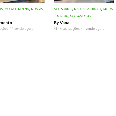
,
,
,
,
OS
MODA FEMININA
NOSSAS
ACESSÓRIOS
MALHARIA/TRICOT
MODA
,
FEMININA
NOSSAS LOJAS
mento
By Vana
zações
1 vendo agora
414 visualizações
1 vendo agora