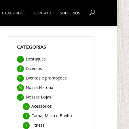
CADASTRE-SE
CONTATO
SOBRE NÓS
CATEGORIAS
Destaques
5
Diversos
2
Eventos e promoções
15
Nossa História
10
Nossas Lojas
63
Acessórios
5
Cama, Mesa e Banho
1
Fitness
1