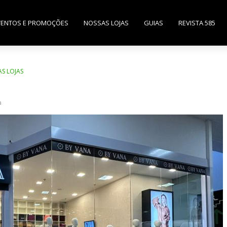
VENTOS E PROMOÇÕES
NOSSAS LOJAS
GUIAS
REVISTA 585
S LOJAS
a