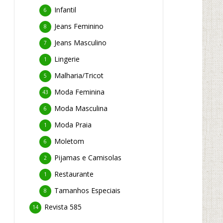
Infantil
6
Jeans Feminino
8
Jeans Masculino
7
Lingerie
1
Malharia/Tricot
5
Moda Feminina
43
Moda Masculina
6
Moda Praia
1
Moletom
6
Pijamas e Camisolas
2
Restaurante
1
Tamanhos Especiais
8
Revista 585
14