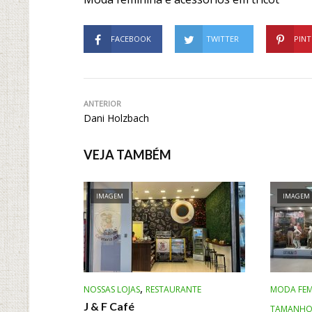
FACEBOOK
TWITTER
PINT
ANTERIOR
Dani Holzbach
VEJA TAMBÉM
IMAGEM
IMAGEM
,
NOSSAS LOJAS
RESTAURANTE
MODA FEM
J & F Café
TAMANHOS