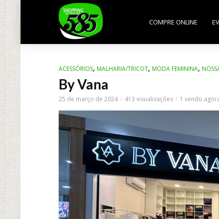
COMPRE ONLINE
E
,
,
,
ACESSÓRIOS
MALHARIA/TRICOT
MODA FEMININA
NOSSA
By Vana
25 de março de 2024
413 visualizações
1 vendo agor