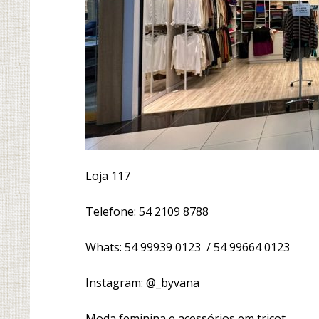
Loja 117
Telefone: 54 2109 8788
Whats: 54 99939 0123 / 54 99664 0123
Instagram: @_byvana
Moda feminina e acessórios em tricot