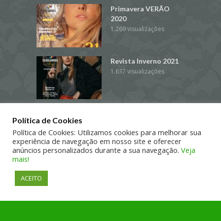
Primavera VERÃO
2020
1.269 visualizações
Revista Inverno 2021
1.637 visualizações
Revista Coleção
Política de Cookies
Primavera/Verão 2017
Política de Cookies: Utilizamos cookies para melhorar sua
3.911 visualizações
experiência de navegação em nosso site e oferecer
anúncios personalizados durante a sua navegação.
Veja
mais!
ACEITO
COPYRIGHT © 2016. TODOS OS DIREITOS RESERVADOS
WWW.SHOPPING585.COM.BR
falar via WhatsApp