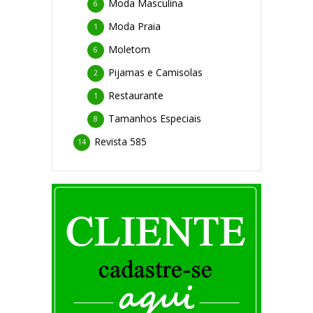
Moda Masculina
6
Moda Praia
1
Moletom
6
Pijamas e Camisolas
2
Restaurante
1
Tamanhos Especiais
8
Revista 585
14