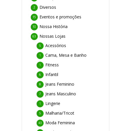
Diversos
2
Eventos e promoções
15
Nossa História
10
Nossas Lojas
63
Acessórios
5
Cama, Mesa e Banho
1
Fitness
1
Infantil
6
Jeans Feminino
8
Jeans Masculino
7
Lingerie
1
Malharia/Tricot
5
Moda Feminina
43