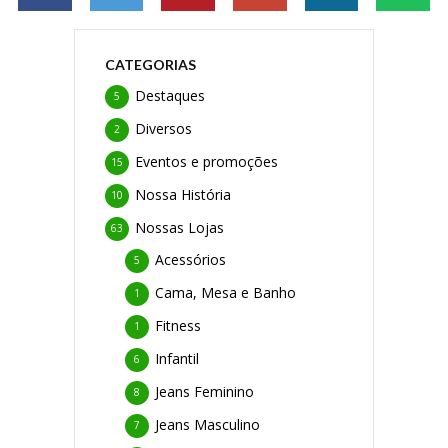
CATEGORIAS
Destaques
5
Diversos
2
Eventos e promoções
15
Nossa História
10
Nossas Lojas
63
Acessórios
5
Cama, Mesa e Banho
1
Fitness
1
Infantil
6
Jeans Feminino
8
Jeans Masculino
7