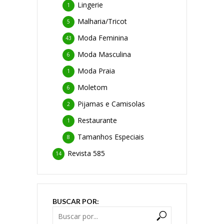
Lingerie
1
Malharia/Tricot
5
Moda Feminina
43
Moda Masculina
6
Moda Praia
1
Moletom
6
Pijamas e Camisolas
2
Restaurante
1
Tamanhos Especiais
8
Revista 585
14
BUSCAR POR: