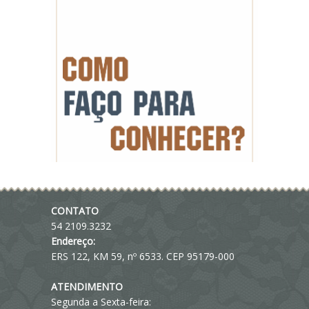
CONTATO
54 2109.3232
Endereço:
ERS 122, KM 59, nº 6533. CEP 95179-000
ATENDIMENTO
Segunda a Sexta-feira: