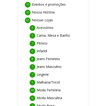
Eventos e promoções
15
Nossa História
10
Nossas Lojas
63
Acessórios
5
Cama, Mesa e Banho
1
Fitness
1
Infantil
6
Jeans Feminino
8
Jeans Masculino
7
Lingerie
1
Malharia/Tricot
5
Moda Feminina
43
Moda Masculina
6
Moda Praia
1