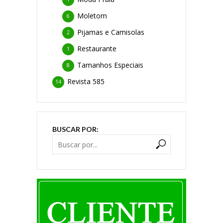
Moletom
6
Pijamas e Camisolas
2
Restaurante
1
Tamanhos Especiais
8
Revista 585
14
BUSCAR POR: