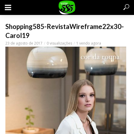
Shopping585-RevistaWireframe22x30-
Carol19
23 de agosto de 2017
0 visualizações
1 vendo agora