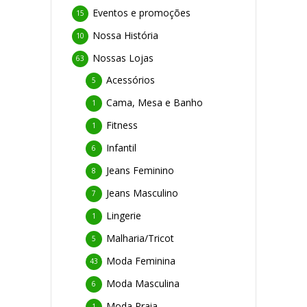
Eventos e promoções
15
Nossa História
10
Nossas Lojas
63
Acessórios
5
Cama, Mesa e Banho
1
Fitness
1
Infantil
6
Jeans Feminino
8
Jeans Masculino
7
Lingerie
1
Malharia/Tricot
5
Moda Feminina
43
Moda Masculina
6
Moda Praia
1