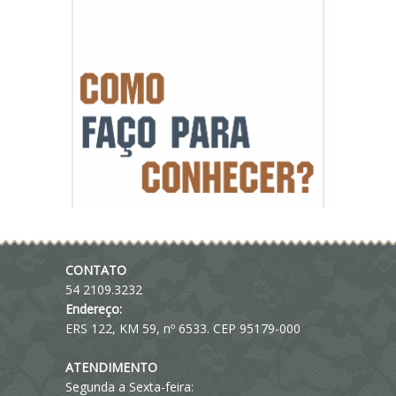
CONTATO
54 2109.3232
Endereço:
ERS 122, KM 59, nº 6533. CEP 95179-000
ATENDIMENTO
Segunda a Sexta-feira: