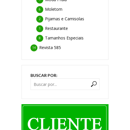
Moletom
6
Pijamas e Camisolas
2
Restaurante
1
Tamanhos Especiais
8
Revista 585
14
BUSCAR POR: