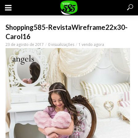
Shopping585-RevistaWireframe22x30-
Carol16
23 de agosto de 2017
0 visualizações
1 vendo agora