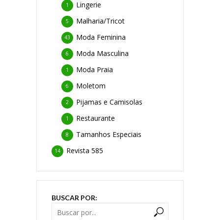
Lingerie
1
Malharia/Tricot
5
Moda Feminina
43
Moda Masculina
6
Moda Praia
1
Moletom
6
Pijamas e Camisolas
2
Restaurante
1
Tamanhos Especiais
8
Revista 585
14
BUSCAR POR: