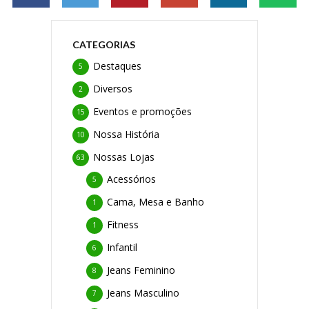
CATEGORIAS
Destaques
5
Diversos
2
Eventos e promoções
15
Nossa História
10
Nossas Lojas
63
Acessórios
5
Cama, Mesa e Banho
1
Fitness
1
Infantil
6
Jeans Feminino
8
Jeans Masculino
7