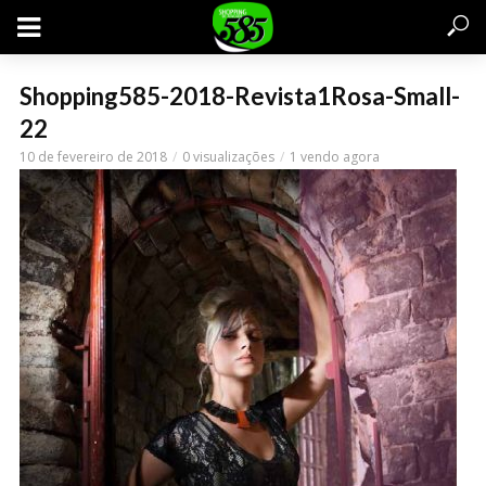
Shopping585-2018-Revista1Rosa-Small-
22
10 de fevereiro de 2018
0 visualizações
1 vendo agora