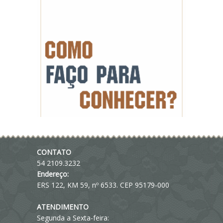
CONTATO
54 2109.3232
Endereço:
ERS 122, KM 59, nº 6533. CEP 95179-000
ATENDIMENTO
Segunda a Sexta-feira: