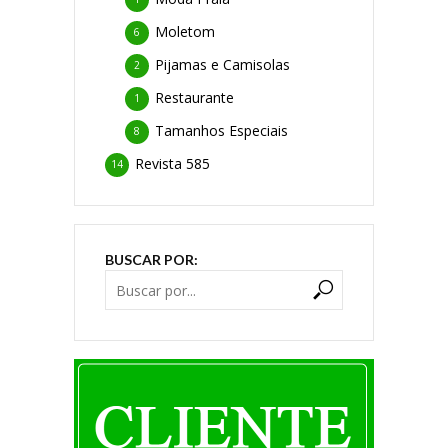
Moletom
6
Pijamas e Camisolas
2
Restaurante
1
Tamanhos Especiais
8
Revista 585
14
BUSCAR POR: