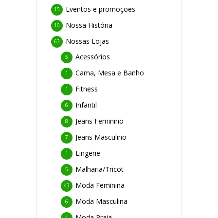
Eventos e promoções
15
Nossa História
10
Nossas Lojas
63
Acessórios
5
Cama, Mesa e Banho
1
Fitness
1
Infantil
6
Jeans Feminino
8
Jeans Masculino
7
Lingerie
1
Malharia/Tricot
5
Moda Feminina
43
Moda Masculina
6
Moda Praia
1