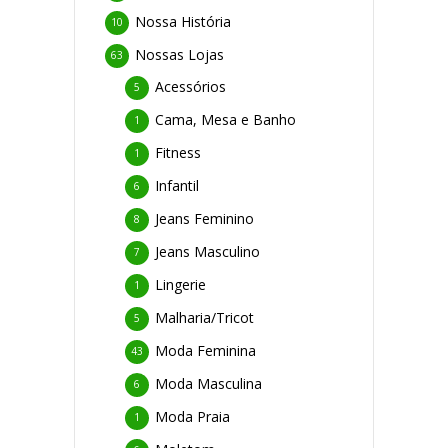
Nossa História
10
Nossas Lojas
63
Acessórios
5
Cama, Mesa e Banho
1
Fitness
1
Infantil
6
Jeans Feminino
8
Jeans Masculino
7
Lingerie
1
Malharia/Tricot
5
Moda Feminina
43
Moda Masculina
6
Moda Praia
1