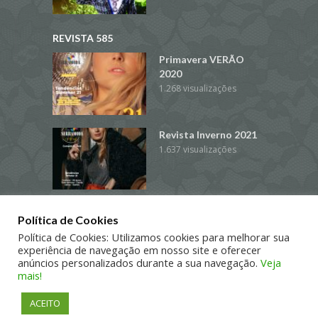
REVISTA 585
Primavera VERÃO
2020
1.268 visualizações
Revista Inverno 2021
1.637 visualizações
Revista Coleção
Política de Cookies
Primavera/Verão 2017
Política de Cookies: Utilizamos cookies para melhorar sua
3.910 visualizações
experiência de navegação em nosso site e oferecer
anúncios personalizados durante a sua navegação.
Veja
mais!
ACEITO
COPYRIGHT © 2016. TODOS OS DIREITOS RESERVADOS
WWW.SHOPPING585.COM.BR
falar via WhatsApp