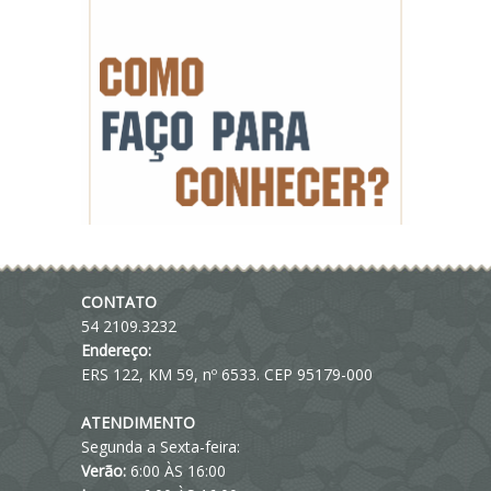
CONTATO
54 2109.3232
Endereço:
ERS 122, KM 59, nº 6533. CEP 95179-000
ATENDIMENTO
Segunda a Sexta-feira:
Verão:
6:00 ÀS 16:00