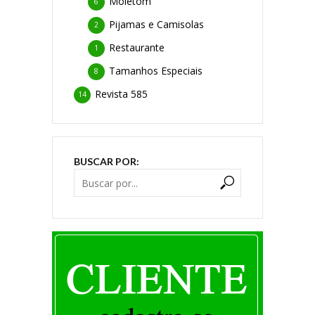
Moletom
6
Pijamas e Camisolas
2
Restaurante
1
Tamanhos Especiais
8
Revista 585
14
BUSCAR POR: