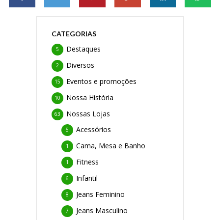
CATEGORIAS
Destaques
5
Diversos
2
Eventos e promoções
15
Nossa História
10
Nossas Lojas
63
Acessórios
5
Cama, Mesa e Banho
1
Fitness
1
Infantil
6
Jeans Feminino
8
Jeans Masculino
7