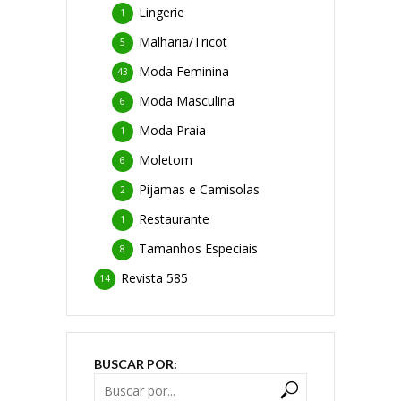
Lingerie
1
Malharia/Tricot
5
Moda Feminina
43
Moda Masculina
6
Moda Praia
1
Moletom
6
Pijamas e Camisolas
2
Restaurante
1
Tamanhos Especiais
8
Revista 585
14
BUSCAR POR: