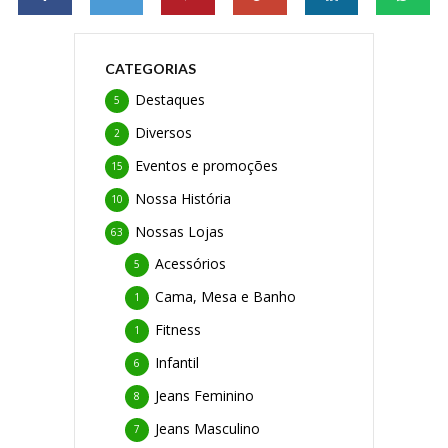
CATEGORIAS
Destaques
5
Diversos
2
Eventos e promoções
15
Nossa História
10
Nossas Lojas
63
Acessórios
5
Cama, Mesa e Banho
1
Fitness
1
Infantil
6
Jeans Feminino
8
Jeans Masculino
7