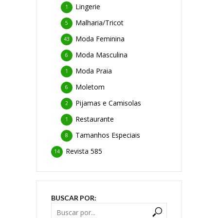
Lingerie
1
Malharia/Tricot
5
Moda Feminina
43
Moda Masculina
6
Moda Praia
1
Moletom
6
Pijamas e Camisolas
2
Restaurante
1
Tamanhos Especiais
8
Revista 585
14
BUSCAR POR: