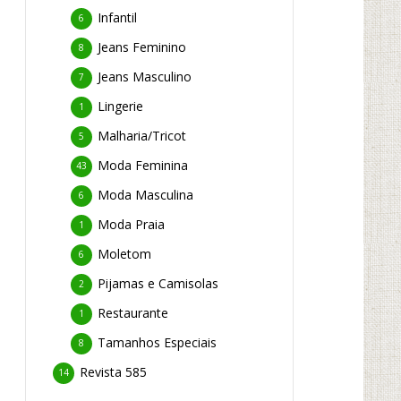
Infantil
6
Jeans Feminino
8
Jeans Masculino
7
Lingerie
1
Malharia/Tricot
5
Moda Feminina
43
Moda Masculina
6
Moda Praia
1
Moletom
6
Pijamas e Camisolas
2
Restaurante
1
Tamanhos Especiais
8
Revista 585
14