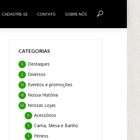
CADASTRE-SE
CONTATO
SOBRE NÓS
CATEGORIAS
Destaques
5
Diversos
2
Eventos e promoções
15
Nossa História
10
Nossas Lojas
63
Acessórios
5
Cama, Mesa e Banho
1
Fitness
1