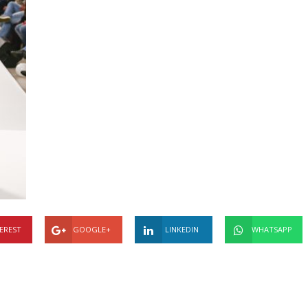
EREST
GOOGLE+
LINKEDIN
WHATSAPP