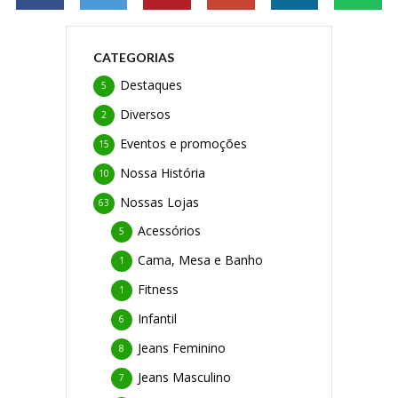
CATEGORIAS
Destaques
5
Diversos
2
Eventos e promoções
15
Nossa História
10
Nossas Lojas
63
Acessórios
5
Cama, Mesa e Banho
1
Fitness
1
Infantil
6
Jeans Feminino
8
Jeans Masculino
7