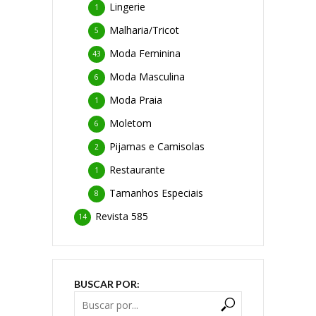
Lingerie
1
Malharia/Tricot
5
Moda Feminina
43
Moda Masculina
6
Moda Praia
1
Moletom
6
Pijamas e Camisolas
2
Restaurante
1
Tamanhos Especiais
8
Revista 585
14
BUSCAR POR: