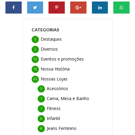
CATEGORIAS
Destaques
5
Diversos
2
Eventos e promoções
15
Nossa História
10
Nossas Lojas
63
Acessórios
5
Cama, Mesa e Banho
1
Fitness
1
Infantil
6
Jeans Feminino
8