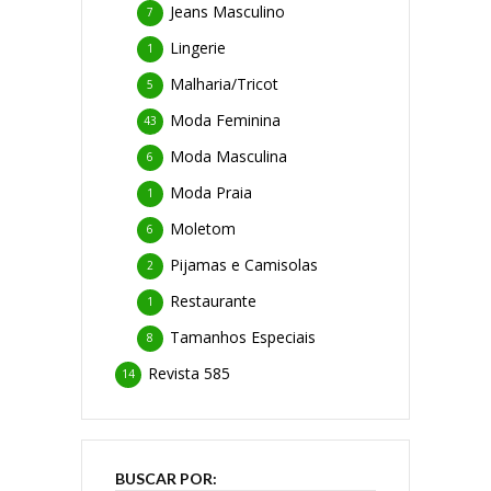
Jeans Masculino
7
Lingerie
1
Malharia/Tricot
5
Moda Feminina
43
Moda Masculina
6
Moda Praia
1
Moletom
6
Pijamas e Camisolas
2
Restaurante
1
Tamanhos Especiais
8
Revista 585
14
BUSCAR POR: