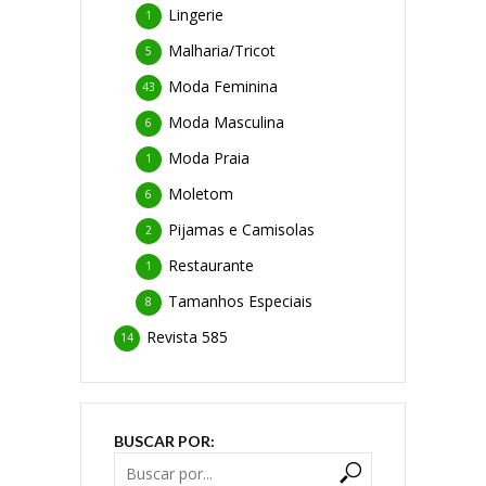
Lingerie
1
Malharia/Tricot
5
Moda Feminina
43
Moda Masculina
6
Moda Praia
1
Moletom
6
Pijamas e Camisolas
2
Restaurante
1
Tamanhos Especiais
8
Revista 585
14
BUSCAR POR: