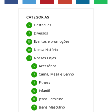
CATEGORIAS
Destaques
5
Diversos
2
Eventos e promoções
15
Nossa História
10
Nossas Lojas
63
Acessórios
5
Cama, Mesa e Banho
1
Fitness
1
Infantil
6
Jeans Feminino
8
Jeans Masculino
7