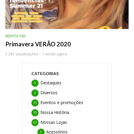
REVISTA 585
Primavera VERÃO 2020
1.267 visualizações
1 vendo agora
CATEGORIAS
Destaques
5
Diversos
2
Eventos e promoções
15
Nossa História
10
Nossas Lojas
63
Acessórios
5