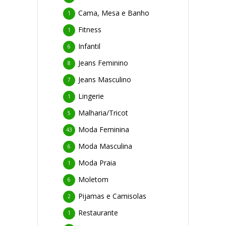
Cama, Mesa e Banho
1
Fitness
1
Infantil
6
Jeans Feminino
8
Jeans Masculino
7
Lingerie
1
Malharia/Tricot
5
Moda Feminina
43
Moda Masculina
6
Moda Praia
1
Moletom
6
Pijamas e Camisolas
2
Restaurante
1